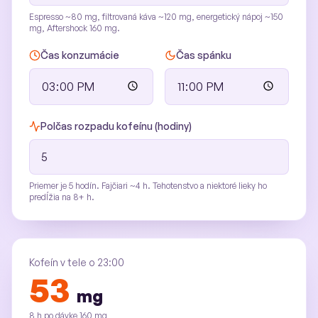
Espresso ~80 mg, filtrovaná káva ~120 mg, energetický nápoj ~150
mg, Aftershock 160 mg.
Čas konzumácie
Čas spánku
Polčas rozpadu kofeínu (hodiny)
Priemer je 5 hodín. Fajčiari ~4 h. Tehotenstvo a niektoré lieky ho
predĺžia na 8+ h.
Kofeín v tele o 23:00
53
mg
8 h po dávke 160 mg