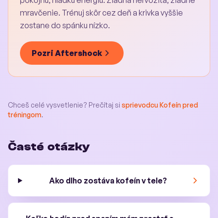
pokojnú, hladkú energiu. Žiadna nervozita, žiadne
mravčenie. Trénuj skôr cez deň a krivka vyššie
zostane do spánku nízko.
Pozri Aftershock
Chceš celé vysvetlenie? Prečítaj si
sprievodcu Kofeín pred
tréningom
.
Časté otázky
Ako dlho zostáva kofeín v tele?