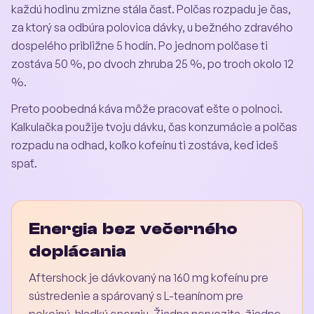
každú hodinu zmizne stála časť. Polčas rozpadu je čas,
za ktorý sa odbúra polovica dávky, u bežného zdravého
dospelého približne 5 hodín. Po jednom polčase ti
zostáva 50 %, po dvoch zhruba 25 %, po troch okolo 12
%.
Preto poobedná káva môže pracovať ešte o polnoci.
Kalkulačka použije tvoju dávku, čas konzumácie a polčas
rozpadu na odhad, koľko kofeínu ti zostáva, keď ideš
spať.
Energia bez večerného
doplácania
Aftershock je dávkovaný na 160 mg kofeínu pre
sústredenie a spárovaný s L-teanínom pre