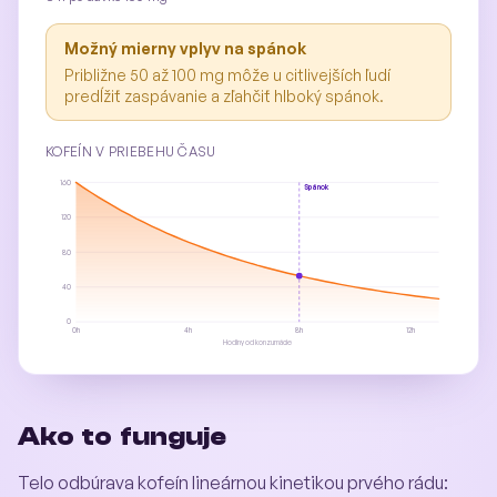
Možný mierny vplyv na spánok
Približne 50 až 100 mg môže u citlivejších ľudí
predĺžiť zaspávanie a zľahčiť hlboký spánok.
KOFEÍN V PRIEBEHU ČASU
160
Spánok
120
80
40
0
0
h
4
h
8
h
12
h
Hodiny od konzumácie
Ako to funguje
Telo odbúrava kofeín lineárnou kinetikou prvého rádu: