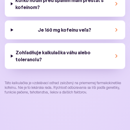
Koľko hodín pred spaním mám prestať s
kofeínom?
Je 160 mg kofeínu veľa?
Zohľadňuje kalkulačka váhu alebo
toleranciu?
Táto kalkulačka je vzdelávací odhad založený na priemernej farmakokinetike
kofeínu. Nie je to lekárska rada. Rýchlosť odbúravania sa líši podľa genetiky,
funkcie pečene, tehotenstva, liekov a ďalších faktorov.