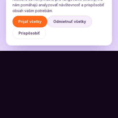
nám pomáhajú analyzovať návštevnosť a prispôsobiť
obsah vašim potrebám.
Prijať všetky
Odmietnuť všetky
Prispôsobiť
Nová príchuť je na ceste.
Prihlás sa a ozveme sa ti ako prvému, keď novú
príchuť spustíme.