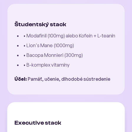
Študentský stack
• Modafinil (100mg) alebo Kofeín + L-teanín
• Lion's Mane (1000mg)
• Bacopa Monnieri (300mg)
• B-komplex vitamíny
Účel:
Pamäť, učenie, dlhodobé sústredenie
Executive stack