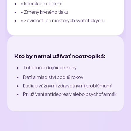
• Interakcie s liekmi
• Zmeny krvného tlaku
• Závislosť (pri niektorých syntetických)
Kto by nemal užívať nootropiká:
Tehotné a dojčiace ženy
Deti a mladiství pod 18 rokov
Ľudia s vážnymi zdravotnými problémami
Pri užívaní antidepresív alebo psychofarmák