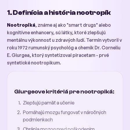
1. Definícia a história nootropík
Nootropiká
, známe aj ako "smart drugs" alebo
kognitívne enhancery, sú látky, ktoré zlepšujú
mentálnu výkonnosť u zdravých ľudí. Termín vytvoril v
roku 1972 rumunský psychológ a chemik Dr. Corneliu
E. Giurgea, ktorý syntetizoval piracetam - prvé
syntetické nootropikum.
Giurgeove kritériá pre nootropiká:
Zlepšujú pamäť a učenie
Pomáhajú mozgu fungovať v náročných
podmienkach
Chránia mozog pred poškodením