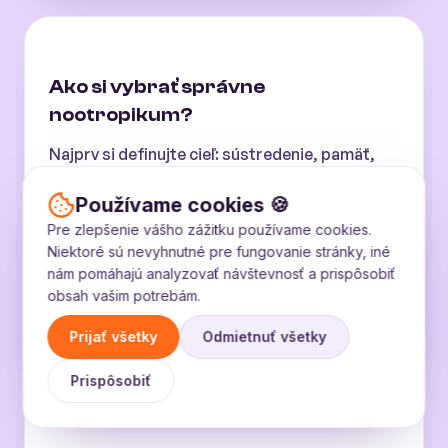
Ako si vybrať správne
nootropikum?
Najprv si definujte cieľ: sústredenie, pamäť,
alebo zníženie stresu. Pre začiatočníkov je
Používame cookies 🍪
ideálna kombinácia L-teanínu s kofeínom. Pre
Pre zlepšenie vášho zážitku používame cookies.
pamäť zvoľte leviu hrivu alebo Bacopa
Niektoré sú nevyhnutné pre fungovanie stránky, iné
monnieri. Pre stres a regeneráciu rhodiolu
nám pomáhajú analyzovať návštevnosť a prispôsobiť
alebo ashwagandhu. Vždy začínajte s jednou
obsah vašim potrebám.
látkou a sledujte účinky 2 až 4 týždne.
Prijať všetky
Odmietnuť všetky
Prispôsobiť