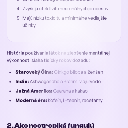
Zvyšujú efektivitu neuronálnych procesov
Majú nízku toxicitu a minimálne vedľajšie
účinky
História používania látok na zlepšenie mentálnej
výkonnosti siaha tisícky rokov dozadu:
Staroveký Čína:
Ginkgo biloba a ženšen
India:
Ashwagandha a Brahmi v ajurvéde
Južná Amerika:
Guarana a kakao
Moderná éra:
Kofeín, L-teanín, racetamy
2. Ako nootropiká fungujú