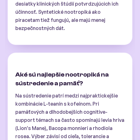
desiatky klinických štúdií potvrdzujúcich ich
účinnosť. Syntetické nootropiká ako
piracetam tiež fungujú, ale majú menej
bezpečnostných dát.
Aké sú najlepšie nootropiká na
sústredenie a pamäť?
Na sústredenie patrí medzi najpraktickejšie
kombinácie L-teanín s kofeínom. Pri
pamäťových a dlhodobejších cognitive-
support témach sa často spomínajú levia hriva
(Lion's Mane), Bacopa monnieri a rhodiola
rosea. Výber závisí od cieľa, tolerancie a