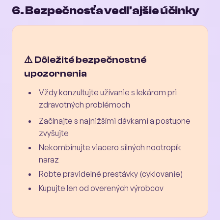
6. Bezpečnosť a vedľajšie účinky
⚠️ Dôležité bezpečnostné
upozornenia
Vždy konzultujte užívanie s lekárom pri
zdravotných problémoch
Začínajte s najnižšími dávkami a postupne
zvyšujte
Nekombinujte viacero silných nootropík
naraz
Robte pravidelné prestávky (cyklovanie)
Kupujte len od overených výrobcov