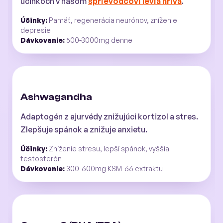
účinkoch v našom
sprievodcovi levia hriva
.
Účinky:
Pamäť, regenerácia neurónov, zníženie
depresie
Dávkovanie:
500-3000mg denne
Ashwagandha
Adaptogén z ajurvédy znižujúci kortizol a stres.
Zlepšuje spánok a znižuje anxietu.
Účinky:
Zníženie stresu, lepší spánok, vyššia
testosterón
Dávkovanie:
300-600mg KSM-66 extraktu