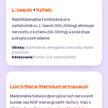
L-teanín
+
Kofeín
Najobľúbenejšia kombinácia pre
začiatočníkov. L-teanín (100-200mg) eliminuje
nervozitu z kofeínu (50-100mg) a poskytuje
pokojné sústredenie.
Účinky:
Sústredenie, energia bez nervozity, lepšia
pozornosť
Dávkovanie:
Pomer 2:1 (L-teanín:kofeín)
Lion's Mane (Hericium erinaceus)
Medicinálna huba podporujúca rast nervových
buniek cez NGF (nerve growth factor). Viac o