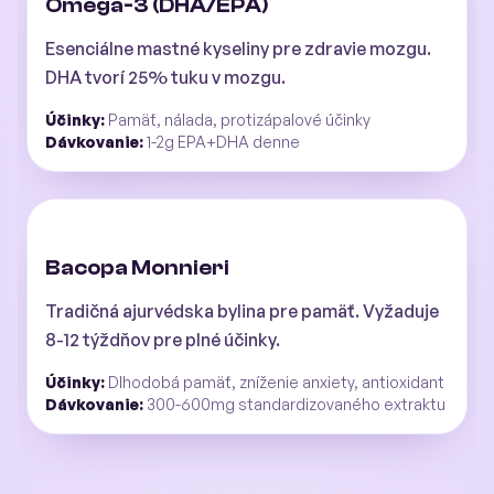
Omega-3 (DHA/EPA)
Esenciálne mastné kyseliny pre zdravie mozgu.
DHA tvorí 25% tuku v mozgu.
Účinky:
Pamäť, nálada, protizápalové účinky
Dávkovanie:
1-2g EPA+DHA denne
Bacopa Monnieri
Tradičná ajurvédska bylina pre pamäť. Vyžaduje
8-12 týždňov pre plné účinky.
Účinky:
Dlhodobá pamäť, zníženie anxiety, antioxidant
Dávkovanie:
300-600mg standardizovaného extraktu