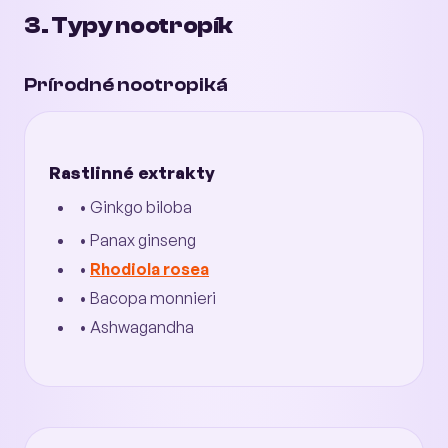
3. Typy nootropík
Prírodné nootropiká
Rastlinné extrakty
• Ginkgo biloba
• Panax ginseng
•
Rhodiola rosea
• Bacopa monnieri
• Ashwagandha