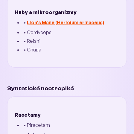
Huby a mikroorganizmy
•
Lion's Mane (Hericium erinaceus)
• Cordyceps
• Reishi
• Chaga
Syntetické nootropiká
Racetamy
• Piracetam