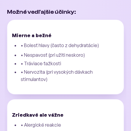
Možné vedľajšie účinky:
Mierne a bežné
• Bolesť hlavy (často z dehydratácie)
• Nespavosť (pri užití neskoro)
• Tráviace ťažkosti
• Nervozita (pri vysokých dávkach
stimulantov)
Zriedkavé ale vážne
• Alergické reakcie