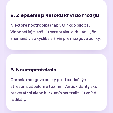
2. Zlepšenie prietoku krvi do mozgu
Niektoré nootropiká (napr. Ginkgo biloba,
Vinpocetín) zlepšujú cerebrálnu cirkuláciu, čo
znamená viac kyslíka a živín pre mozgové bunky.
3. Neuroprotekcia
Chránia mozgové bunky pred oxidačným
stresom, zápalom a toxínmi. Antioxidanty ako
resveratrol alebo kurkumín neutralizujú voľné
radikály.