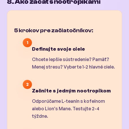
8. Ako začať s nootropikami
5 krokov pre začiatočníkov:
1
Definujte svoje ciele
Chcete lepšie sústredenie? Pamäť?
Menej stresu? Vyberte 1-2 hlavné ciele.
2
Začnite s jedným nootropikom
Odporúčame L-teanín s kofeínom
alebo Lion's Mane. Testujte 2-4
týždne.