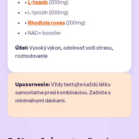
•
L-teanín
(200mg)
• L-tyrozín (500mg)
•
Rhodiola rosea
(200mg)
• NAD+ booster
Účel:
Vysoký výkon, odolnosť voči stresu,
rozhodovanie
Upozornenie:
Vždy testujte každú látku
samostatne pred kombináciou. Začnite s
minimálnymi dávkami.