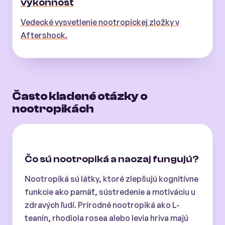
výkonnosť
Vedecké vysvetlenie nootropickej zložky v
Aftershock.
Často kladené otázky o
nootropikách
Čo sú nootropiká a naozaj fungujú?
Nootropiká sú látky, ktoré zlepšujú kognitívne
funkcie ako pamäť, sústredenie a motiváciu u
zdravých ľudí. Prírodné nootropiká ako L-
teanín, rhodiola rosea alebo levia hriva majú