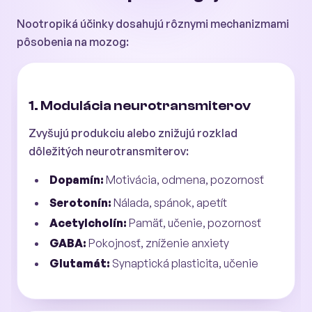
Nootropiká účinky dosahujú rôznymi mechanizmami
pôsobenia na mozog:
1. Modulácia neurotransmiterov
Zvyšujú produkciu alebo znižujú rozklad
dôležitých neurotransmiterov:
Dopamín:
Motivácia, odmena, pozornosť
Serotonín:
Nálada, spánok, apetít
Acetylcholín:
Pamäť, učenie, pozornosť
GABA:
Pokojnosť, zníženie anxiety
Glutamát:
Synaptická plasticita, učenie