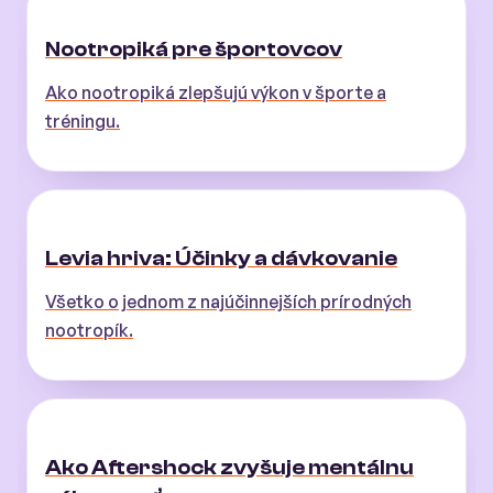
Nootropiká pre športovcov
Ako nootropiká zlepšujú výkon v športe a
tréningu.
Levia hriva: Účinky a dávkovanie
Všetko o jednom z najúčinnejších prírodných
nootropík.
Ako Aftershock zvyšuje mentálnu