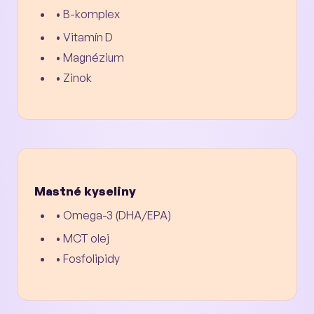
• B-komplex
• Vitamín D
• Magnézium
• Zinok
Mastné kyseliny
• Omega-3 (DHA/EPA)
• MCT olej
• Fosfolipidy